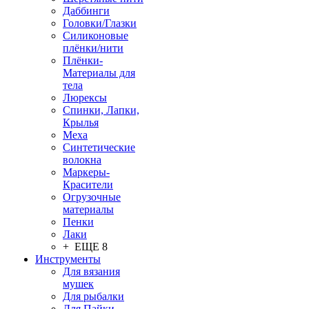
Даббинги
Головки/Глазки
Силиконовые
плёнки/нити
Плёнки-
Материалы для
тела
Люрексы
Спинки, Лапки,
Крылья
Меха
Синтетические
волокна
Маркеры-
Красители
Огрузочные
материалы
Пенки
Лаки
+ ЕЩЕ 8
Инструменты
Для вязания
мушек
Для рыбалки
Для Пайки