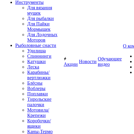
Инструменты
Для вязания
мушек
Для рыбалки
Для Пайки
Мормышек
Для Лодочных
Моторов
Рыболовные снасти
О ко
Удилища
Спиннинги
Обучающее
Катушки
Новости
Акции
видео
Леска
Карабины/
вертлюжки
Блёсны
Воблеры
Поплавки
Тирольские
палочки
Мотовила/
Крепежи
Коробочки/
ящики
Каны-Термо