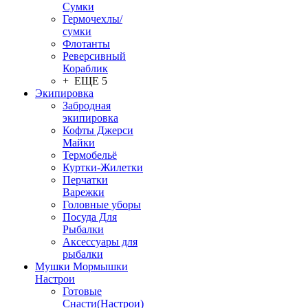
Сумки
Гермочехлы/
сумки
Флотанты
Реверсивный
Кораблик
+ ЕЩЕ 5
Экипировка
Забродная
экипировка
Кофты Джерси
Майки
Термобельё
Куртки-Жилетки
Перчатки
Варежки
Головные уборы
Посуда Для
Рыбалки
Аксессуары для
рыбалки
Мушки Мормышки
Настрои
Готовые
Снасти(Настрои)