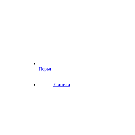
Перья
Синели