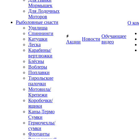
Мормышек
Для Лодочных
Моторов
Рыболовные снасти
О ко
Удилища
Спиннинги
Обучающее
Катушки
Новости
Акции
видео
Леска
Карабины/
вертлюжки
Блёсны
Воблеры
Поплавки
Тирольские
палочки
Мотовила/
Крепежи
Коробочки/
ящики
Каны-Термо
Сумки
Гермочехлы/
сумки
Флотанты