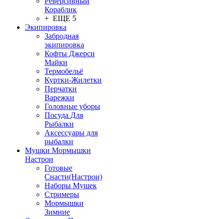
Реверсивный
Кораблик
+ ЕЩЕ 5
Экипировка
Забродная
экипировка
Кофты Джерси
Майки
Термобельё
Куртки-Жилетки
Перчатки
Варежки
Головные уборы
Посуда Для
Рыбалки
Аксессуары для
рыбалки
Мушки Мормышки
Настрои
Готовые
Снасти(Настрои)
Наборы Мушек
Стримеры
Мормышки
Зимние