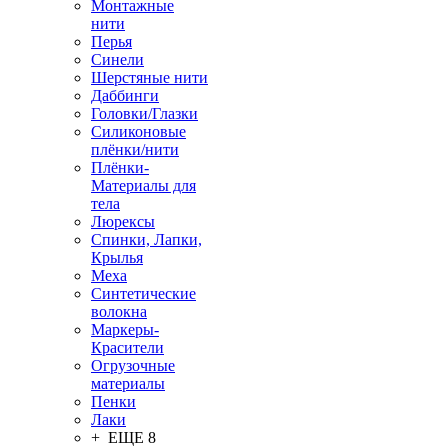
Монтажные
нити
Перья
Синели
Шерстяные нити
Даббинги
Головки/Глазки
Силиконовые
плёнки/нити
Плёнки-
Материалы для
тела
Люрексы
Спинки, Лапки,
Крылья
Меха
Синтетические
волокна
Маркеры-
Красители
Огрузочные
материалы
Пенки
Лаки
+ ЕЩЕ 8