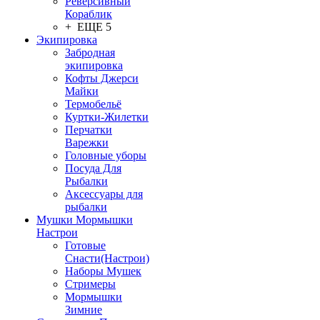
Реверсивный
Кораблик
+ ЕЩЕ 5
Экипировка
Забродная
экипировка
Кофты Джерси
Майки
Термобельё
Куртки-Жилетки
Перчатки
Варежки
Головные уборы
Посуда Для
Рыбалки
Аксессуары для
рыбалки
Мушки Мормышки
Настрои
Готовые
Снасти(Настрои)
Наборы Мушек
Стримеры
Мормышки
Зимние