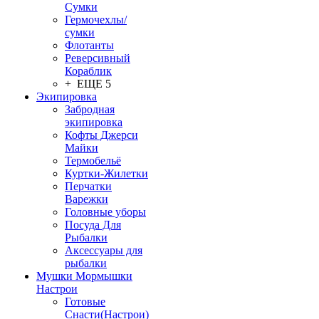
Сумки
Гермочехлы/
сумки
Флотанты
Реверсивный
Кораблик
+ ЕЩЕ 5
Экипировка
Забродная
экипировка
Кофты Джерси
Майки
Термобельё
Куртки-Жилетки
Перчатки
Варежки
Головные уборы
Посуда Для
Рыбалки
Аксессуары для
рыбалки
Мушки Мормышки
Настрои
Готовые
Снасти(Настрои)