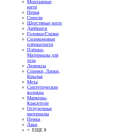
Монтажные
нити
Перья
Синели
Шерстяные нити
Даббинги
Головки/Глазки
Силиконовые
плёнки/нити
Плёнки-
Материалы для
тела
Люрексы
Спинки, Лапки,
Крылья
Меха
Синтетические
волокна
Маркеры-
Красители
Огрузочные
материалы
Пенки
Лаки
+ ЕЩЕ 8