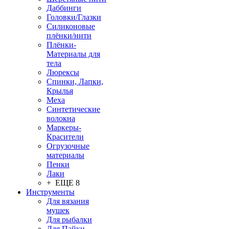
Даббинги
Головки/Глазки
Силиконовые
плёнки/нити
Плёнки-
Материалы для
тела
Люрексы
Спинки, Лапки,
Крылья
Меха
Синтетические
волокна
Маркеры-
Красители
Огрузочные
материалы
Пенки
Лаки
+ ЕЩЕ 8
Инструменты
Для вязания
мушек
Для рыбалки
Для Пайки