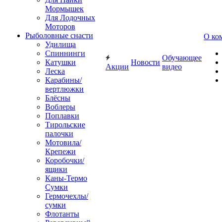
Мормышек
Для Лодочных
Моторов
Рыболовные снасти
О ко
Удилища
Спиннинги
Обучающее
Катушки
Новости
Акции
видео
Леска
Карабины/
вертлюжки
Блёсны
Воблеры
Поплавки
Тирольские
палочки
Мотовила/
Крепежи
Коробочки/
ящики
Каны-Термо
Сумки
Гермочехлы/
сумки
Флотанты