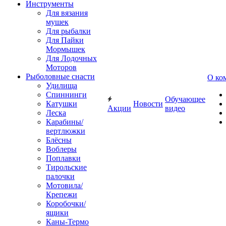
Инструменты
Для вязания
мушек
Для рыбалки
Для Пайки
Мормышек
Для Лодочных
Моторов
Рыболовные снасти
О ко
Удилища
Спиннинги
Обучающее
Катушки
Новости
Акции
видео
Леска
Карабины/
вертлюжки
Блёсны
Воблеры
Поплавки
Тирольские
палочки
Мотовила/
Крепежи
Коробочки/
ящики
Каны-Термо