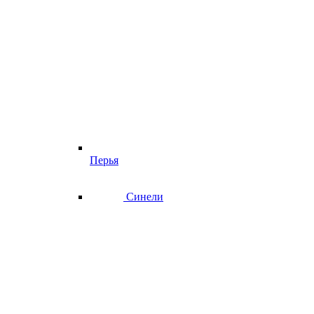
Перья
Синели