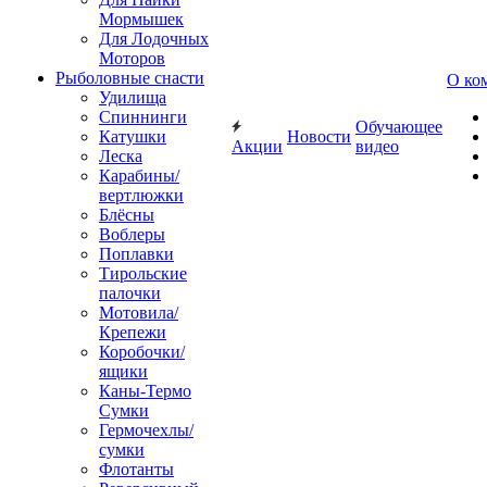
Мормышек
Для Лодочных
Моторов
Рыболовные снасти
О ко
Удилища
Спиннинги
Обучающее
Катушки
Новости
Акции
видео
Леска
Карабины/
вертлюжки
Блёсны
Воблеры
Поплавки
Тирольские
палочки
Мотовила/
Крепежи
Коробочки/
ящики
Каны-Термо
Сумки
Гермочехлы/
сумки
Флотанты