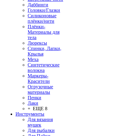
Даббинги
Головки/Глазки
Силиконовые
плёнки/нити
Плёнки-
Материалы для
тела
Люрексы
Спинки, Лапки,
Крылья
Меха
Синтетические
волокна
Маркеры-
Красители
Огрузочные
материалы
Пенки
Лаки
+ ЕЩЕ 8
Инструменты
Для вязания
мушек
Для рыбалки
Для Пайки