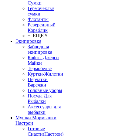
Сумки
Гермочехлы/
сумки
Флотанты
Реверсивный
Кораблик
+ ЕЩЕ 5
Экипировка
Забродная
экипировка
Кофты Джерси
Майки
Термобельё
Куртки-Жилетки
Перчатки
Варежки
Головные уборы
Посуда Для
Рыбалки
Аксессуары для
рыбалки
Мушки Мормышки
Настрои
Готовые
Снасти(Настрои)