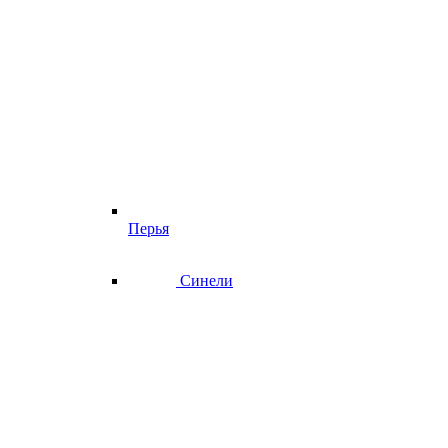
Перья
Синели