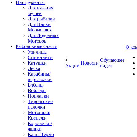
Инструменты
Для вязания
мушек
Для рыбалки
Для Пайки
Мормышек
Для Лодочных
Моторов
Рыболовные снасти
О ко
Удилища
Спиннинги
Обучающее
Катушки
Новости
Акции
видео
Леска
Карабины/
вертлюжки
Блёсны
Воблеры
Поплавки
Тирольские
палочки
Мотовила/
Крепежи
Коробочки/
ящики
Каны-Термо