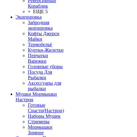
Реверсивный
Кораблик
+ ЕЩЕ 5
Экипировка
Забродная
экипировка
Кофты Джерси
Майки
Термобельё
Куртки-Жилетки
Перчатки
Варежки
Головные уборы
Посуда Для
Рыбалки
Аксессуары для
рыбалки
Мушки Мормышки
Настрои
Готовые
Снасти(Настрои)
Наборы Мушек
Стримеры
Мормышки
Зимние