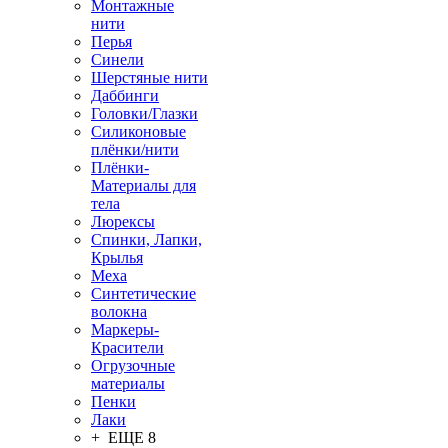
Монтажные
нити
Перья
Синели
Шерстяные нити
Даббинги
Головки/Глазки
Силиконовые
плёнки/нити
Плёнки-
Материалы для
тела
Люрексы
Спинки, Лапки,
Крылья
Меха
Синтетические
волокна
Маркеры-
Красители
Огрузочные
материалы
Пенки
Лаки
+ ЕЩЕ 8