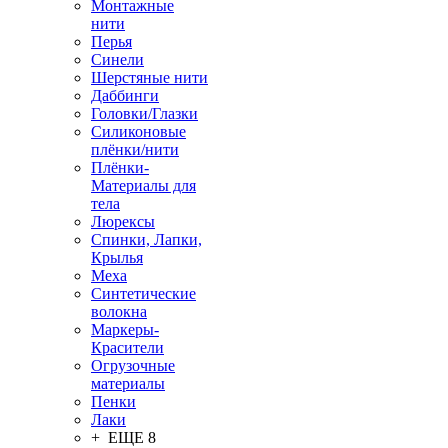
Монтажные
нити
Перья
Синели
Шерстяные нити
Даббинги
Головки/Глазки
Силиконовые
плёнки/нити
Плёнки-
Материалы для
тела
Люрексы
Спинки, Лапки,
Крылья
Меха
Синтетические
волокна
Маркеры-
Красители
Огрузочные
материалы
Пенки
Лаки
+ ЕЩЕ 8