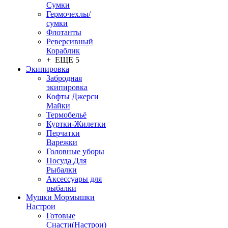
Сумки
Гермочехлы/
сумки
Флотанты
Реверсивный
Кораблик
+ ЕЩЕ 5
Экипировка
Забродная
экипировка
Кофты Джерси
Майки
Термобельё
Куртки-Жилетки
Перчатки
Варежки
Головные уборы
Посуда Для
Рыбалки
Аксессуары для
рыбалки
Мушки Мормышки
Настрои
Готовые
Снасти(Настрои)