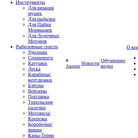
Инструменты
Для вязания
мушек
Для рыбалки
Для Пайки
Мормышек
Для Лодочных
Моторов
Рыболовные снасти
О ко
Удилища
Спиннинги
Обучающее
Катушки
Новости
Акции
видео
Леска
Карабины/
вертлюжки
Блёсны
Воблеры
Поплавки
Тирольские
палочки
Мотовила/
Крепежи
Коробочки/
ящики
Каны-Термо