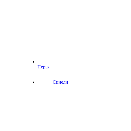
Перья
Синели