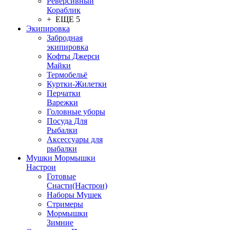
Реверсивный
Кораблик
+ ЕЩЕ 5
Экипировка
Забродная
экипировка
Кофты Джерси
Майки
Термобельё
Куртки-Жилетки
Перчатки
Варежки
Головные уборы
Посуда Для
Рыбалки
Аксессуары для
рыбалки
Мушки Мормышки
Настрои
Готовые
Снасти(Настрои)
Наборы Мушек
Стримеры
Мормышки
Зимние