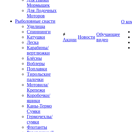
Мормышек
Для Лодочных
Моторов
Рыболовные снасти
О ко
Удилища
Спиннинги
Обучающее
Катушки
Новости
Акции
видео
Леска
Карабины/
вертлюжки
Блёсны
Воблеры
Поплавки
Тирольские
палочки
Мотовила/
Крепежи
Коробочки/
ящики
Каны-Термо
Сумки
Гермочехлы/
сумки
Флотанты