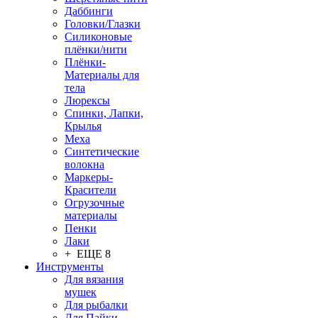
Даббинги
Головки/Глазки
Силиконовые
плёнки/нити
Плёнки-
Материалы для
тела
Люрексы
Спинки, Лапки,
Крылья
Меха
Синтетические
волокна
Маркеры-
Красители
Огрузочные
материалы
Пенки
Лаки
+ ЕЩЕ 8
Инструменты
Для вязания
мушек
Для рыбалки
Для Пайки